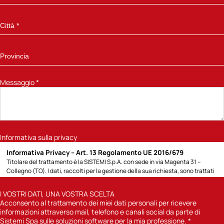
Messaggio
*
Informativa sulla privacy
Informativa Privacy – Art. 13 Regolamento UE 2016/679
Titolare del trattamento è la SISTEMI S.p.A. con sede in via Magenta 31 –
Collegno (TO). I dati, raccolti per la gestione della sua richiesta, sono trattati
per la seguente finalità: 1) rispondere alla richiesta di informazioni sui prodotti
e servizi Sistemi o altro specificato direttamente dall’Interessato; potremo
I VOSTRI DATI, UNA VOSTRA SCELTA
contattarla attraverso modalità tradizionali (posta cartacea, chiamate
Acconsento al trattamento dei miei dati personali per ricevere
telefoniche con operatore) o automatizzate (e-mail, sms); 2) previa
informazioni attraverso mail, telefono e canali social da parte di
acquisizione del suo consenso, inviarle comunicazioni informative sulle
Sistemi Spa sulle soluzioni software per la mia professione.
*