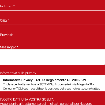
Messaggio
*
Informativa sulla privacy
Informativa Privacy – Art. 13 Regolamento UE 2016/679
Titolare del trattamento è la SISTEMI S.p.A. con sede in via Magenta 31 –
Collegno (TO). I dati, raccolti per la gestione della sua richiesta, sono trattati
per la seguente finalità: 1) rispondere alla richiesta di informazioni sui prodotti
e servizi Sistemi o altro specificato direttamente dall’Interessato; potremo
I VOSTRI DATI, UNA VOSTRA SCELTA
contattarla attraverso modalità tradizionali (posta cartacea, chiamate
Acconsento al trattamento dei miei dati personali per ricevere