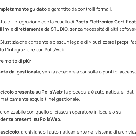
mpletamente guidato
e garantito da controlli formali.
to e l’integrazione con la casella di
Posta Elettronica Certifica
di invio direttamente da STUDIO
, senza necessità di altri softwar
Giustizia che consente a ciascun legale di visualizzare i propri fa
pello.L’integrazione con PolisWeb
e molto di più
:
mente dal gestionale
, senza accedere a consolle o punti di access
ascicolo presente su PolisWeb
: la procedura è automatica, e i dati
tomaticamente acquisiti nel gestionale.
ncronizzabile con quello di ciascun operatore in locale o su
cadenze presenti su PolisWeb
.
 fascicolo
, archiviandoli automaticamente nel sistema di archivia