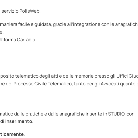
l servizio PolisWeb.
aniera facile e guidata, grazie all’integrazione con le anagrafiche
e.
 Riforma Cartabia
eposito telematico degli atti e delle memorie presso gli Uffici Giud
e del Processo Civile Telematico, tanto per gli Avvocati quanto p
omatico dalle pratiche e dalle anagrafiche inserite in STUDIO, con
 di inserimento
.
aticamente
.