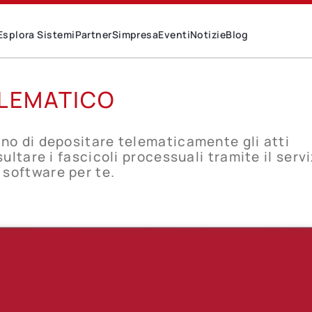
Esplora Sistemi
Partner
Simpresa
Eventi
Notizie
Blog
ELEMATICO
gno di depositare telematicamente gli atti
sultare i fascicoli processuali tramite il serv
 software per te.