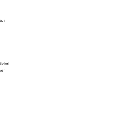
, i
iziari
er i