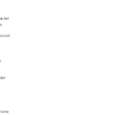
ta
del
e.
scicoli
o
 del
zione