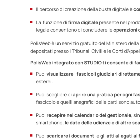
Il percorso di creazione della busta digitale è
co
La funzione di
firma digitale
presente nel prodot
legale consentono di concludere le
operazioni 
PolisWeb è un servizio gratuito del Ministero della 
depositati presso i Tribunali Civili e le Corti d’Ap
PolisWeb integrato con STUDIO ti consente di far
Puoi
visualizzare i fascicoli giudiziari diretta
esterni.
Puoi scegliere di
aprire una pratica per ogni f
fascicolo e quelli anagrafici delle parti sono au
Puoi
recepire nel calendario del gestionale
, si
smartphone,
le date delle udienze e di altre s
Puoi
scaricare i documenti
e
gli atti allegati al