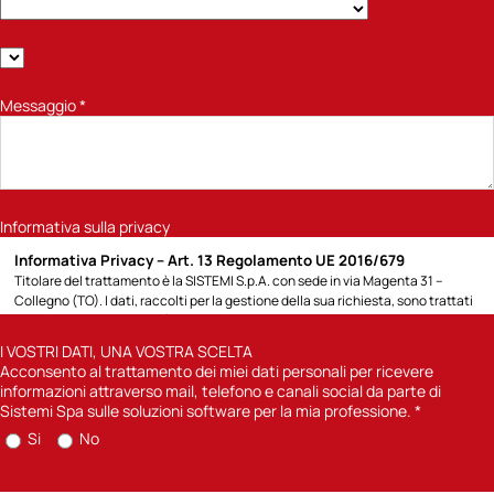
Messaggio
*
Informativa sulla privacy
Informativa Privacy – Art. 13 Regolamento UE 2016/679
Titolare del trattamento è la SISTEMI S.p.A. con sede in via Magenta 31 –
Collegno (TO). I dati, raccolti per la gestione della sua richiesta, sono trattati
per la seguente finalità: 1) rispondere alla richiesta di informazioni sui prodotti
e servizi Sistemi o altro specificato direttamente dall’Interessato; potremo
I VOSTRI DATI, UNA VOSTRA SCELTA
contattarla attraverso modalità tradizionali (posta cartacea, chiamate
Acconsento al trattamento dei miei dati personali per ricevere
telefoniche con operatore) o automatizzate (e-mail, sms); 2) previa
informazioni attraverso mail, telefono e canali social da parte di
acquisizione del suo consenso, inviarle comunicazioni informative sulle
Sistemi Spa sulle soluzioni software per la mia professione.
*
soluzioni software di Sistemi Spa per la sua professione. Per quanto concerne
Si
No
la finalità di cui punto 1) la base giuridica è l’art. 6) lettera b) del Reg UE
2016/679 in quanto il trattamento è necessario di misure precontrattuali
adottate su richiesta dell’interessato e il mancato conferimento dei dati, non