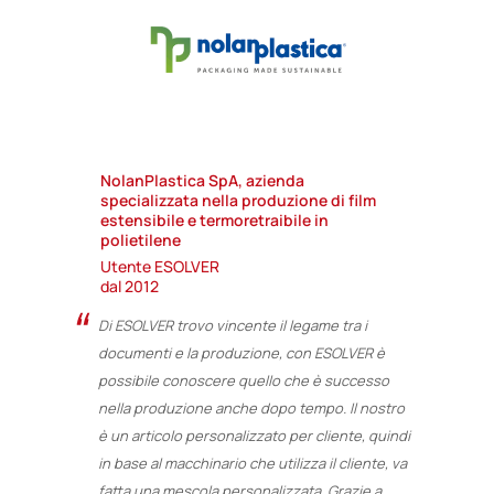
NolanPlastica SpA, azienda
A
izio
specializzata nella produzione di film
n
 a
estensibile e termoretraibile in
c
polietilene
U
Utente ESOLVER
d
dal 2012
fatti
G
Di ESOLVER trovo vincente il legame tra i
lla
e
documenti e la produzione, con ESOLVER è
in
d
possibile conoscere quello che è successo
a
nella produzione anche dopo tempo. Il nostro
i
per
è un articolo personalizzato per cliente, quindi
C
in base al macchinario che utilizza il cliente, va
E
fatta una mescola personalizzata. Grazie a