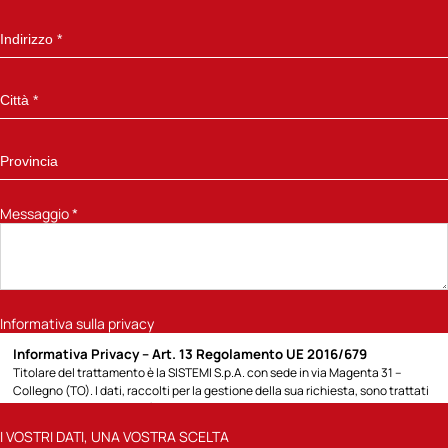
Messaggio
*
Informativa sulla privacy
Informativa Privacy – Art. 13 Regolamento UE 2016/679
Titolare del trattamento è la SISTEMI S.p.A. con sede in via Magenta 31 –
Collegno (TO). I dati, raccolti per la gestione della sua richiesta, sono trattati
per la seguente finalità: 1) rispondere alla richiesta di informazioni sui prodotti
e servizi Sistemi o altro specificato direttamente dall’Interessato; potremo
I VOSTRI DATI, UNA VOSTRA SCELTA
contattarla attraverso modalità tradizionali (posta cartacea, chiamate