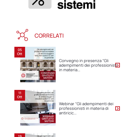
CORRELATI
05
Ott
Convegno in presenza “Gli
adempimenti dei professionisti
in materia...
11
Ott
Webinar “Gli adempimenti dei
professionisti in materia di
antiricic...
19