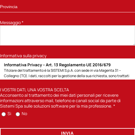
Messaggio
*
Informativa sulla privacy
Informativa Privacy – Art. 13 Regolamento UE 2016/679
Titolare del trattamento è la SISTEMI S.p.A. con sede in via Magenta 31 –
Collegno (TO). I dati, raccolti per la gestione della sua richiesta, sono trattati
per la seguente finalità: 1) rispondere alla richiesta di informazioni sui prodotti
e servizi Sistemi o altro specificato direttamente dall’Interessato; potremo
I VOSTRI DATI, UNA VOSTRA SCELTA
contattarla attraverso modalità tradizionali (posta cartacea, chiamate
Acconsento al trattamento dei miei dati personali per ricevere
telefoniche con operatore) o automatizzate (e-mail, sms); 2) previa
informazioni attraverso mail, telefono e canali social da parte di
acquisizione del suo consenso, inviarle comunicazioni informative sulle
Sistemi Spa sulle soluzioni software per la mia professione.
*
soluzioni software di Sistemi Spa per la sua professione. Per quanto concerne
Si
No
la finalità di cui punto 1) la base giuridica è l’art. 6) lettera b) del Reg UE
2016/679 in quanto il trattamento è necessario di misure precontrattuali
adottate su richiesta dell’interessato e il mancato conferimento dei dati, non
ci consentirà di dare seguito alla sua richiesta. Per la finalità di cui al punto 2)
INVIA