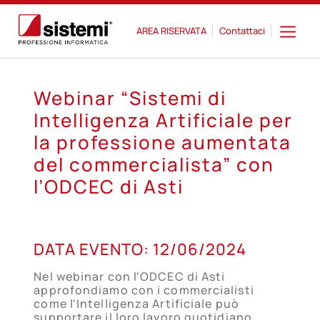
AREA RISERVATA
Contattaci
Webinar “Sistemi di
Intelligenza Artificiale per
la professione aumentata
del commercialista” con
l’ODCEC di Asti
12
DATA EVENTO:
12/06/2024
GIU
Nel webinar con l'ODCEC di Asti
approfondiamo con i commercialisti
come l'Intelligenza Artificiale può
supportare il loro lavoro quotidiano.