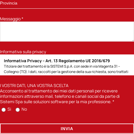
Messaggio
*
Informativa sulla privacy
Informativa Privacy – Art. 13 Regolamento UE 2016/679
Titolare del trattamento è la SISTEMI S.p.A. con sede in via Magenta 31 –
Collegno (TO). I dati, raccolti per la gestione della sua richiesta, sono trattati
per la seguente finalità: 1) rispondere alla richiesta di informazioni sui prodotti
e servizi Sistemi o altro specificato direttamente dall’Interessato; potremo
I VOSTRI DATI, UNA VOSTRA SCELTA
contattarla attraverso modalità tradizionali (posta cartacea, chiamate
Acconsento al trattamento dei miei dati personali per ricevere
telefoniche con operatore) o automatizzate (e-mail, sms); 2) previa
informazioni attraverso mail, telefono e canali social da parte di
acquisizione del suo consenso, inviarle comunicazioni informative sulle
Sistemi Spa sulle soluzioni software per la mia professione.
*
soluzioni software di Sistemi Spa per la sua professione. Per quanto concerne
Si
No
la finalità di cui punto 1) la base giuridica è l’art. 6) lettera b) del Reg UE
2016/679 in quanto il trattamento è necessario di misure precontrattuali
adottate su richiesta dell’interessato e il mancato conferimento dei dati, non
ci consentirà di dare seguito alla sua richiesta. Per la finalità di cui al punto 2)
INVIA
la base giuridica è l’art. 6) lettera a) del Reg UE 2016/679 in quanto il