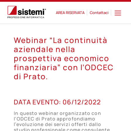
AREA RISERVATA
Contattaci
Webinar “La continuità
aziendale nella
prospettiva economico
finanziaria” con l’ODCEC
di Prato.
06
DATA EVENTO:
06/12/2022
DIC
In questo webinar organizzato con
l’ODCEC di Prato approfondiamo
l’evoluzione dei servizi offerti dallo
studio professionale come consulente