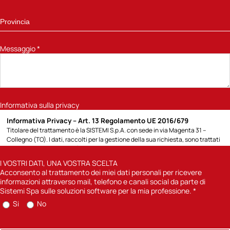
Messaggio
*
Informativa sulla privacy
Informativa Privacy – Art. 13 Regolamento UE 2016/679
Titolare del trattamento è la SISTEMI S.p.A. con sede in via Magenta 31 –
Collegno (TO). I dati, raccolti per la gestione della sua richiesta, sono trattati
per la seguente finalità: 1) rispondere alla richiesta di informazioni sui prodotti
e servizi Sistemi o altro specificato direttamente dall’Interessato; potremo
I VOSTRI DATI, UNA VOSTRA SCELTA
contattarla attraverso modalità tradizionali (posta cartacea, chiamate
Acconsento al trattamento dei miei dati personali per ricevere
telefoniche con operatore) o automatizzate (e-mail, sms); 2) previa
informazioni attraverso mail, telefono e canali social da parte di
acquisizione del suo consenso, inviarle comunicazioni informative sulle
Sistemi Spa sulle soluzioni software per la mia professione.
*
soluzioni software di Sistemi Spa per la sua professione. Per quanto concerne
Si
No
la finalità di cui punto 1) la base giuridica è l’art. 6) lettera b) del Reg UE
2016/679 in quanto il trattamento è necessario di misure precontrattuali
adottate su richiesta dell’interessato e il mancato conferimento dei dati, non