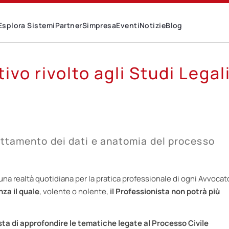
Esplora Sistemi
Partner
Simpresa
Eventi
Notizie
Blog
vo rivolto agli Studi Legali
rattamento dei dati e anatomia del processo
una realtà quotidiana per la pratica professionale di ogni Avvocat
za il quale
, volente o nolente,
il Professionista non potrà più
sta di approfondire le tematiche legate al Processo Civile