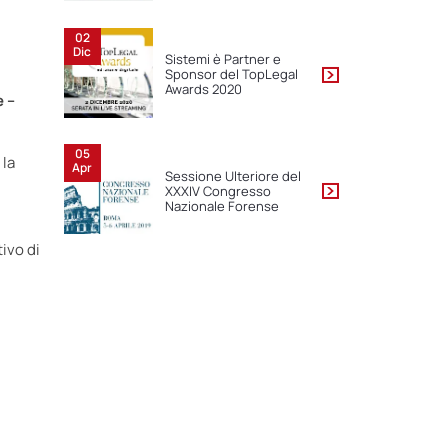
02
Dic
Sistemi è Partner e
Sponsor del TopLegal
Awards 2020
e –
05
 la
Apr
Sessione Ulteriore del
u
XXXIV Congresso
Nazionale Forense
ivo di