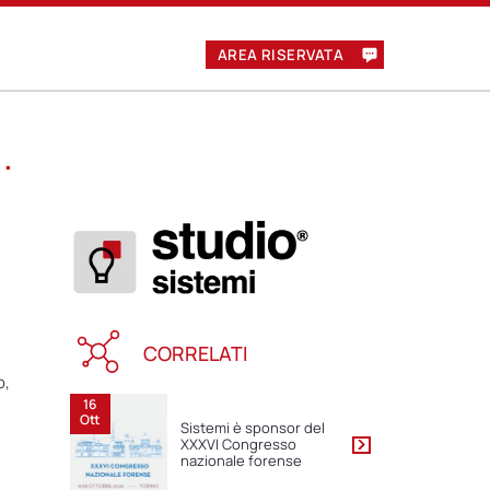
AREA RISERVATA
.
CORRELATI
o,
16
Ott
Sistemi è sponsor del
XXXVI Congresso
nazionale forense