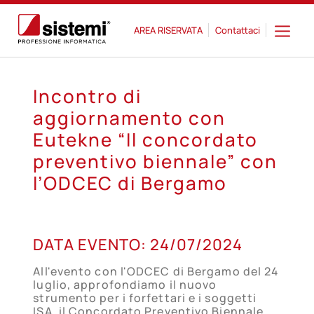
AREA RISERVATA
Contattaci
Incontro di
aggiornamento con
Eutekne “Il concordato
preventivo biennale” con
l’ODCEC di Bergamo
24
DATA EVENTO:
24/07/2024
LUG
All'evento con l'ODCEC di Bergamo del 24
luglio, approfondiamo il nuovo
strumento per i forfettari e i soggetti
ISA, il Concordato Preventivo Biennale.