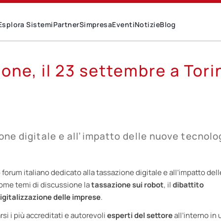
Esplora Sistemi
Partner
Simpresa
Eventi
Notizie
Blog
ione, il 23 settembre a Tori
one digitale e all’impatto delle nuove tecnolo
o forum italiano dedicato alla tassazione digitale e all’impatto dell
me temi di discussione la
tassazione sui robot
, il
dibattito
digitalizzazione delle imprese
.
si i più accreditati e autorevoli
esperti del settore
all’interno in