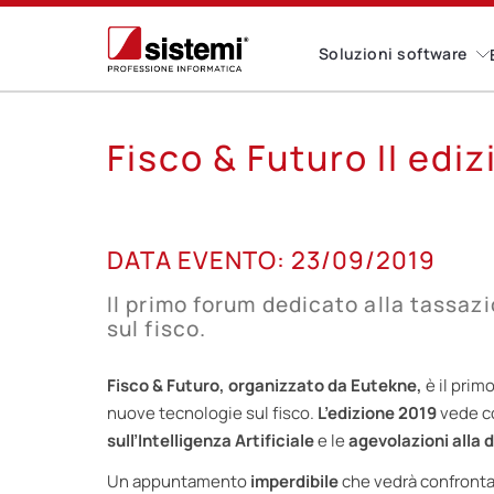
Soluzioni software
Fisco & Futuro II ediz
23
DATA EVENTO:
23/09/2019
SET
Il primo forum dedicato alla tassazi
sul fisco.
Fisco & Futuro, organizzato da Eutekne,
è il prim
nuove tecnologie sul fisco.
L’edizione 2019
vede co
sull’Intelligenza Artificiale
e le
agevolazioni alla 
Un appuntamento
imperdibile
che vedrà confrontar