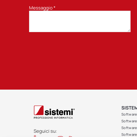
Messaggio
*
SISTEM
Software
Software 
Software 
Seguici su:
Software