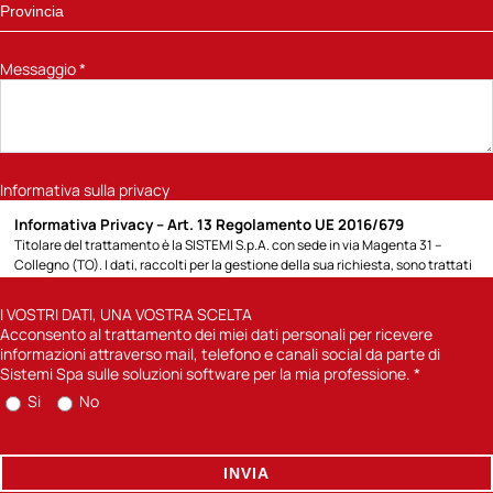
Messaggio
*
Informativa sulla privacy
Informativa Privacy – Art. 13 Regolamento UE 2016/679
Titolare del trattamento è la SISTEMI S.p.A. con sede in via Magenta 31 –
Collegno (TO). I dati, raccolti per la gestione della sua richiesta, sono trattati
per la seguente finalità: 1) rispondere alla richiesta di informazioni sui prodotti
e servizi Sistemi o altro specificato direttamente dall’Interessato; potremo
I VOSTRI DATI, UNA VOSTRA SCELTA
contattarla attraverso modalità tradizionali (posta cartacea, chiamate
Acconsento al trattamento dei miei dati personali per ricevere
telefoniche con operatore) o automatizzate (e-mail, sms); 2) previa
informazioni attraverso mail, telefono e canali social da parte di
acquisizione del suo consenso, inviarle comunicazioni informative sulle
Sistemi Spa sulle soluzioni software per la mia professione.
*
soluzioni software di Sistemi Spa per la sua professione. Per quanto concerne
Si
No
la finalità di cui punto 1) la base giuridica è l’art. 6) lettera b) del Reg UE
2016/679 in quanto il trattamento è necessario di misure precontrattuali
adottate su richiesta dell’interessato e il mancato conferimento dei dati, non
ci consentirà di dare seguito alla sua richiesta. Per la finalità di cui al punto 2)
INVIA
la base giuridica è l’art. 6) lettera a) del Reg UE 2016/679 in quanto il