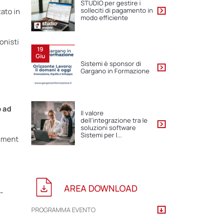
STUDIO per gestire i
solleciti di pagamento in
ato in
modo efficiente
onisti
19
Giu
Sistemi è sponsor di
Gargano in Formazione
l
o ad
Il valore
dell’integrazione tra le
soluzioni software
Sistemi per l...
gement
AREA DOWNLOAD
-
PROGRAMMA EVENTO