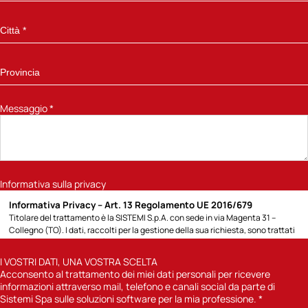
Messaggio
*
Informativa sulla privacy
Informativa Privacy – Art. 13 Regolamento UE 2016/679
Titolare del trattamento è la SISTEMI S.p.A. con sede in via Magenta 31 –
Collegno (TO). I dati, raccolti per la gestione della sua richiesta, sono trattati
per la seguente finalità: 1) rispondere alla richiesta di informazioni sui prodotti
e servizi Sistemi o altro specificato direttamente dall’Interessato; potremo
I VOSTRI DATI, UNA VOSTRA SCELTA
contattarla attraverso modalità tradizionali (posta cartacea, chiamate
Acconsento al trattamento dei miei dati personali per ricevere
telefoniche con operatore) o automatizzate (e-mail, sms); 2) previa
informazioni attraverso mail, telefono e canali social da parte di
acquisizione del suo consenso, inviarle comunicazioni informative sulle
Sistemi Spa sulle soluzioni software per la mia professione.
*
soluzioni software di Sistemi Spa per la sua professione. Per quanto concerne