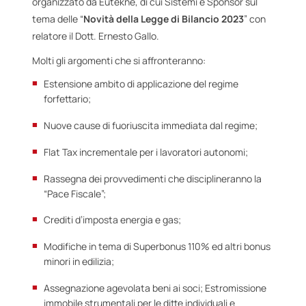
organizzato da Eutekne, di cui Sistemi è Sponsor sul
tema delle “
Novità della Legge di Bilancio 2023
” con
relatore il Dott. Ernesto Gallo.
Molti gli argomenti che si affronteranno:
Estensione ambito di applicazione del regime
forfettario;
Nuove cause di fuoriuscita immediata dal regime;
Flat Tax incrementale per i lavoratori autonomi;
Rassegna dei provvedimenti che disciplineranno la
“Pace Fiscale”;
Crediti d’imposta energia e gas;
Modifiche in tema di Superbonus 110% ed altri bonus
minori in edilizia;
Assegnazione agevolata beni ai soci; Estromissione
immobile strumentali per le ditte individuali e