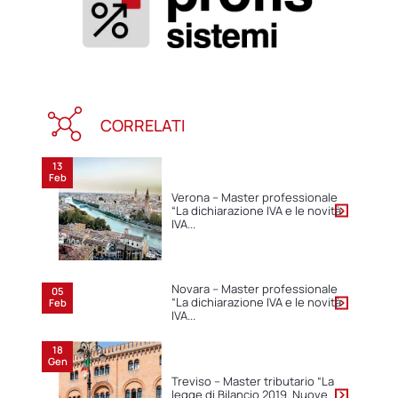
CORRELATI
13
Feb
Verona – Master professionale
“La dichiarazione IVA e le novità
IVA...
Novara – Master professionale
05
“La dichiarazione IVA e le novità
Feb
IVA...
18
Gen
Treviso – Master tributario “La
legge di Bilancio 2019. Nuove