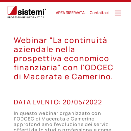
AREA RISERVATA
Contattaci
Webinar “La continuità
aziendale nella
prospettiva economico
finanziaria” con l’ODCEC
di Macerata e Camerino.
20
DATA EVENTO:
20/05/2022
MAG
In questo webinar organizzato con
l’ODCEC di Macerata e Camerino
approfondiamo l’evoluzione dei servizi
offerti dallo studio professionale come