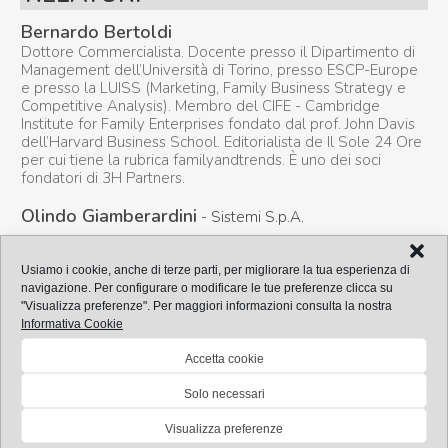
Bernardo Bertoldi
Dottore Commercialista. Docente presso il Dipartimento di
Management dell’Università di Torino, presso ESCP-Europe
e presso la LUISS (Marketing, Family Business Strategy e
Competitive Analysis).
Membro del CIFE - Cambridge
Institute for Family Enterprises fondato dal prof. John Davis
dell’Harvard Business School. Editorialista de Il Sole 24 Ore
per cui tiene la rubrica familyandtrends. È uno dei soci
fondatori di 3H Partners.
Olindo Giamberardini
- Sistemi S.p.A.
Usiamo i cookie, anche di terze parti, per migliorare la tua esperienza di
navigazione. Per configurare o modificare le tue preferenze clicca su
"Visualizza preferenze".
Per maggiori informazioni consulta la nostra
Informativa Cookie
Accetta cookie
Solo necessari
© 2026 Sistemi S.p.A. - P.I. 08245660017 |
Azienda
Privacy
Cookie
Copyright
Credits
|
|
|
|
|
Visualizza preferenze